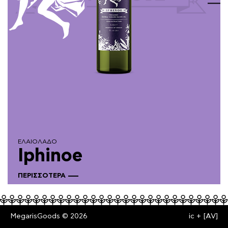
ΕΛΑΙΟΛΑΔΟ
Iphinoe
ΠΕΡΙΣΣΟΤΕΡΑ
MegarisGoods © 2026
ic
+
[AV]