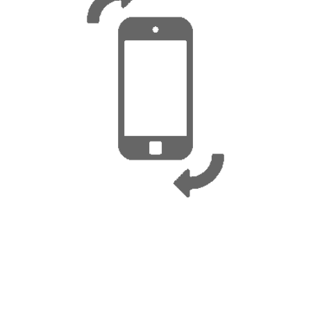
, 16-18 Μαρτίου 2019!
οφίμων και Ποτών της Νοτιοανατολικής Ευρώπης, φιλοξ
ς που θα φτάσουν συνολικά τους 1.350.
 1, περίπτερο B04/C03 - 16!